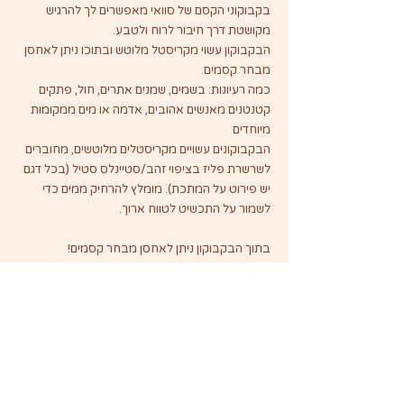
בקבוקוני הקסם של סוואי מאפשרים לך להרגיש
מקושטת דרך חיבור לרוח ולטבע.
הבקבוקון עשוי מקריסטל מלוטש ובתוכו ניתן לאחסן
מבחר קסמים.
כמה רעיונות: בשמים, שמנים אתרים, חול, פתקים
קטנטנים מאנשים אהובים, אדמה או מים ממקומות
מיוחדים
הבקבוקונים עשויים מקריסטלים מלוטשים, מחוברים
לשרשרת פליז בציפוי זהב/סטיינלס סטיל (בכל דגם
יש פירוט על המתכת). מומלץ להרחיק ממים כדי
לשמור על התכשיט לטווח ארוך.
בתוך הבקבוקון ניתן לאחסן מבחר קסמים!
כמה רעיונות: בושמים, שמנים אתרים, חול, אדמה או
מים ממקומות מיוחדים, פתקים קטנטנים מאנשים
אהובים!
השרשרת הקסומה הזאת תעזור לך להתחבר לעצמך,
ליקום ובעיקר לקסם שבך! לכל אבן ישנה את
האנרגיות המיוחדות שלה ולכן מומלץ לבחור באבן