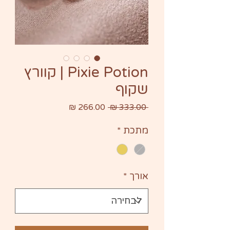
Pixie Potion | קוורץ
שקוף
מחיר
מחיר
 ‏333.00 ‏₪ 
רגיל
מבצע
מתכת
*
אורך
*