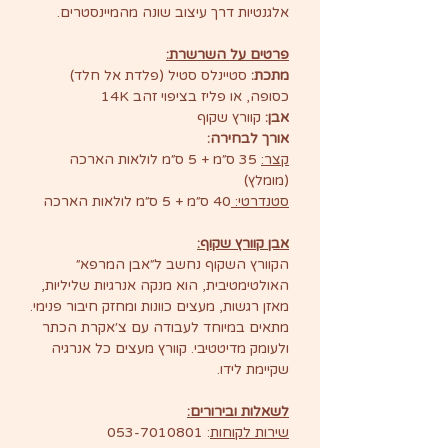
אלגנטיות דרך עיצוב שונה מהמיינסטרים.
פרטים על השרשרת:
מתכת:
סטיינלס סטיל (פלדת אל חלד)
כסופה, או פליז בציפוי זהב 14K
אבן:
קוורץ שקוף
אורך לבחירה:
קצר:
35 ס״מ + 5 ס״מ לולאות הארכה
(מומלץ)
סטנדרטי:
40 ס״מ + 5 ס״מ לולאות הארכה
אבן קוורץ שקוף:
הקוורץ השקוף נחשב ל״אבן המרפא״
האולטימטיבית, הוא מנקה אנרגיות שליליות,
מאזן רגשות, מעצים כוונות ומחזק חיבור פנימי.
מתאים במיוחד לעבודה עם צ׳אקרת הכתר
ולעומק מדיטטיבי. קוורץ מעצים כל אנרגיה
שקיימת לידו.
לשאלות ובירורים:
שירות לקוחות
: 053-7010801