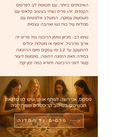
האיכותיים ביותר, עם תשומת לב לפרטים
הקטנים. זהו פריט נצחי בעיצוב קלאסי עם
משמעות עמוקה, המשלב אלגנטיות עם
סמליות של כוח נשי ואהבה עצמית.
שימו לב- מכיוון שזמן ההכנה של פריט זה
ארוך מהרגיל, איסוף או משלוח יכולים
להתעקב עד 12 ימי עסקים מיום ההזמנה.
במידה וזאת הזמנה דחופה, מוזמנות ליצור
קשר לפני הרכישה ולוודא כמה זמן יקח
פססס, אני רוצה לשתף אותך שיש לנו סדנאת
תכשיטים בשילוב קריסטלים ונומרולוגיה
פרטים על הסדנה