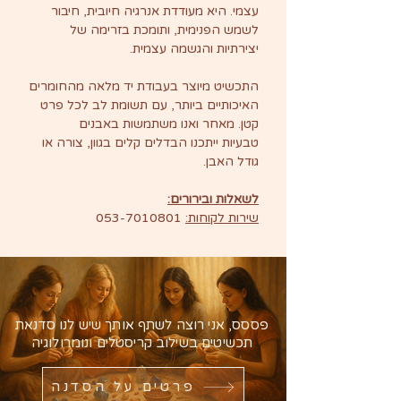
עצמי. היא מעודדת אנרגיה חיובית, חיבור
לשמש הפנימית, ותומכת בזרימה של
יצירתיות והגשמה עצמית.
התכשיט מיוצר בעבודת יד מלאה מהחומרים
האיכותיים ביותר, עם תשומת לב לכל פרט
קטן. מאחר ואנו משתמשות באבנים
טבעיות ייתכנו הבדלים קלים בגוון, צורה או
גודל האבן.
לשאלות ובירורים:
שירות לקוחות:
053-7010801
פססס, אני רוצה לשתף אותך שיש לנו סדנאת
תכשיטים בשילוב קריסטלים ונומרולוגיה
פרטים על הסדנה