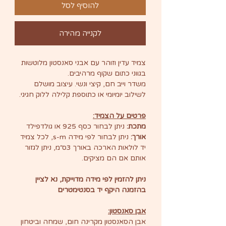
להוסיף לסל
לקנייה מהירה
צמיד עדין וזוהר עם אבני סאנסטון מלוטשות
בגווני כתום שקוף מרהיבים.
משדר וייב חם, קיצי ונשי. עיצוב מושלם
לשילוב יומיומי או כתוספת קלילה ללוק חגיגי.
פרטים על הצמיד:
מתכת:
ניתן לבחור כסף 925 או גולדפילד
אורך:
ניתן לבחור לפי מידה s-m, לכל צמיד
יד לולאות הארכה באורך 3ס״מ, ניתן לגזור
אותם אם הם מציקים.
ניתן להזמין לפי מידה מדוייקת, נא לציין
בהזמנה היקף יד בסנטימטרים
אבן סאנסטון:
אבן הסאנסטון מקרינה חום, שמחה וביטחון