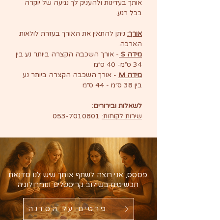
אותך בעדינות ולהעניק לך נגיעה של יוקרה
בכל רגע.
אורך:
ניתן להתאין את האורך בעזרת לולאות
הארכה.
מידה S
- אורך השכבה הקצרה ביותר נע בין
34 ס״מ- 40 ס״מ
מידה M
- אורך השכבה הקצרה ביותר נע
בין 38 ס״מ - 44 ס״מ
לשאלות ובירורים:
שירות לקוחות:
053-7010801
פססס, אני רוצה לשתף אותך שיש לנו סדנאת
תכשיטים בשילוב קריסטלים ונומרולוגיה
פרטים על הסדנה